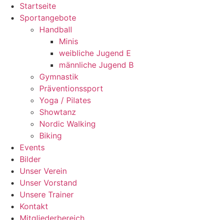
Zum
Startseite
Inhalt
Sportangebote
wechseln
Handball
Minis
weibliche Jugend E
männliche Jugend B
Gymnastik
Präventionssport
Yoga / Pilates
Showtanz
Nordic Walking
Biking
Events
Bilder
Unser Verein
Unser Vorstand
Unsere Trainer
Kontakt
Mitgliederbereich